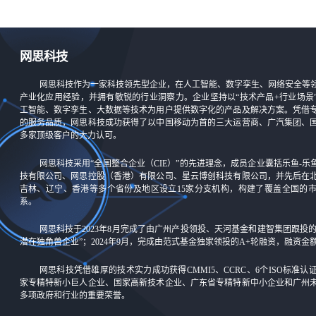
网思科技
网思科技作为一家科技领先型企业，在人工智能、数字孪生、网络安全等
产业化应用经验，并拥有敏锐的行业洞察力。企业坚持以“技术产品+行业场景
工智能、数字孪生、大数据等技术为用户提供数字化的产品及解决方案。凭借
的服务品质，网思科技成功获得了以中国移动为首的三大运营商、广汽集团、
多家顶级客户的大力认可。
网思科技采用“全国整合企业（CIE）”的先进理念，成员企业囊括乐鱼-乐鱼
技有限公司、网思控股（香港）有限公司、星云博创科技有限公司，并先后在
吉林、辽宁、香港等多个省份及地区设立15家分支机构，构建了覆盖全国的
系。
网思科技于2023年8月完成了由广州产投领投、天河基金和建智集团跟投
潜在独角兽企业”；2024年9月，完成由范式基金独家领投的A+轮融资，融资
网思科技凭借雄厚的技术实力成功获得CMMI5、CCRC、6个ISO标准
家专精特新小巨人企业、国家高新技术企业、广东省专精特新中小企业和广州
多项政府和行业的重要荣誉。