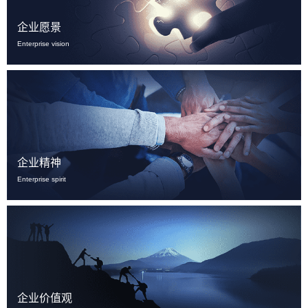
企业愿景
Enterprise vision
企业精神
Enterprise spirit
企业价值观