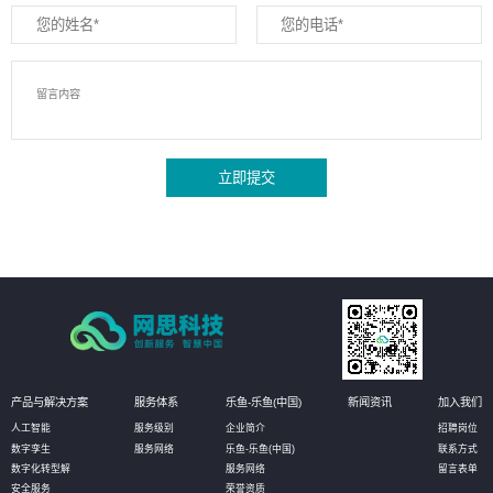
立即提交
产品与解决方案
服务体系
乐鱼-乐鱼(中国)
新闻资讯
加入我们
人工智能
服务级别
企业简介
招聘岗位
数字孪生
服务网络
乐鱼-乐鱼(中国)
联系方式
数字化转型解
服务网络
留言表单
安全服务
荣誉资质