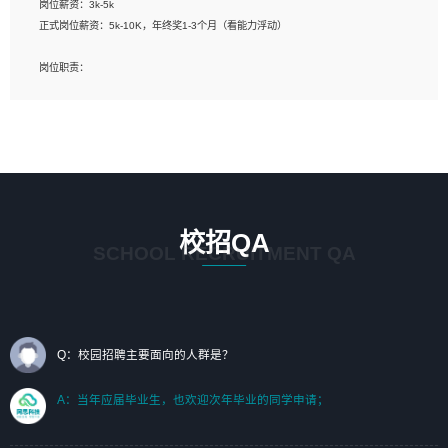
岗位薪资：3k-5k
标志及吉祥物设计，效果图后期处理等。
正式岗位薪资：5k-10K，年终奖1-3个月（看能力浮动）
岗位要求：
岗位职责：
1、艺术设计类相关专业；（其中需求分析顾问不限专业）
1、完成主要工作：项目解决方案策划与编写，项目投标方案编写、项目申报方案编
2、热爱展览展示设计工作，熟悉行业动向，设计专业知识和产品专业知识；
写；
3、具有良好的人际沟通、准确判断客户需求并执行的能力、较强的团队合作能力和
2、人才队伍建设：完善SPL人才沉淀，积聚力量，为公司各省项目打单提供全面支
服务意识。
撑。
任职要求：
1. 熟悉 Javascript, CSS, HTML, Vue, Git;
校招QA
2. 熟悉 前端常用框架, 能独立完成设计给予的 UI 效果;
SCHOOL RECRUITMENT QA
3. 有良好的代码习惯, 低级错误出现频率低;
4. 具备优秀的沟通和协调能力，能承受比较大的工作压力;
5. 自我驱动力强, 能自主学习新知识新技术, 并具有较强的自学能力;
6. 了解前端设计及后端开发, 可快速和同事对接工作;
7. 了解或熟悉 WebGL 及相关框架优先。
Q：校园招聘主要面向的人群是？
（岗位人员专职于行业应用解决方案、项目申报方案、投标方案的策划编写）
A：当年应届毕业生，也欢迎次年毕业的同学申请；