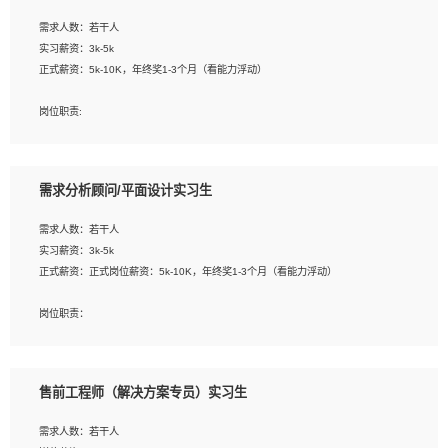
工作要求:
需求人数：若干人
1. 熟悉 Javascript, CSS, HTML, Vue, Git;
实习薪资：3k-5k
2. 熟悉前端常用框架, 能独立完成设计给予的 UI 效果;
正式薪资：5k-10K，年终奖1-3个月（看能力浮动）
3. 有良好的代码习惯, 低级错误出现频率低;
4. 具备优秀的沟通和协调能力，能承受比较大的工作压力;
岗位职责:
5. 自我驱动力强, 能自主学习新知识新技术, 并具有较强的自学能力;
1. 为企业客户提供软件技术服务。包括安装、升级、配置、调优、故障诊断等工
6. 了解前端设计及后端开发, 可快速和同事对接工作;
作；
7. 了解或熟悉 WebGL 及相关框架优先。
2. 在此基础上，并能为客户提供客户化技术支持方案，提升软件使用效率与价值。
需求分析顾问/平面设计实习生
任职要求:
需求人数：若干人
1. 计算机专业相关背景；
实习薪资：3k-5k
2. 自我学习和动手能力强，对操作系统、数据库有一定基础和兴趣；
正式薪资：正式岗位薪资：5k-10K，年终奖1-3个月（看能力浮动）
3.沟通能力强、有基础客户服务意识。
岗位职责：
1、 沟通客户需求，分析其实施的可行性，辅助项目经理完成展示策划、设计；
2、 把握设计时间节点，控制设计进度，完成展示设计任务；
3、配合平面设计师完成项目最终的整体汇报方案；参与项目例会，项目完工总结报
售前工程师（解决方案专员）实习生
告，设计项目文件管理和资料库维护；
4、 创新设计表现形式，优化流程、提高设计工作效率；
需求人数：若干人
5、 设计内容包括但不限于：展厅/博物馆/展馆的规划与空间设计，人机界面设计，