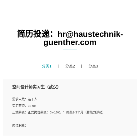
简历投递：hr@haustechnik-
guenther.com
分类1
分类2
分类3
空间设计师实习生（武汉）
需求人数：若干人
实习薪资：3k-5k
正式薪资：正式岗位薪资：5k-10K，年终奖1-3个月（看能力浮动）
岗位职责：
1、 沟通客户需求，分析其实施的可行性，辅助项目经理完成展示策划、设计；
2、 把握设计时间节点，控制设计进度，完成展示设计任务；