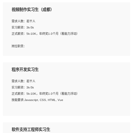
3、配合平面设计师完成项目最终的整体汇报方案；参与项目例会，项目完工总结报
视频制作实习生（成都）
告，设计项目文件管理和资料库维护；
4、 创新设计表现形式，优化流程、提高设计工作效率；
需求人数：若干人
5、 设计内容包括但不限于：展厅/博物馆/展馆的规划与空间设计，人机界面设计，
实习薪资：3k-5k
标志及吉祥物设计，效果图后期处理等。
正式薪资：5k-10K，年终奖1-3个月（看能力浮动）
岗位要求：
岗位职责：
1、艺术设计类相关专业；
1、各类企业宣传片视频的剪辑和片头片尾包装；
2、热爱展览展示设计工作，熟悉行业动向，设计专业知识和产品专业知识；
2、广告片的后期剪辑与整体特效合成；
3、具有良好的人际沟通、准确判断客户需求并执行的能力、较强的团队合作能力和
3、特效及动画制作并了解后期合成软件。
服务意识。
程序开发实习生
岗位要求：
需求人数：若干人
1、热爱影视，责任心强，有强烈的兴趣和后期制作的主观能动性；
实习薪资：3k-5k
2、熟练使用After Effect、Photo Shop、熟练掌握视频剪辑和特效包装软件；
正式薪资：5k-10K，年终奖1-3个月（看能力浮动）
3、能对影片后期进行整体调色控制，具备一定审美感；
技能要求:Javascript, CSS, HTML, Vue
4、在剪辑上会思考，有一定编导思维；
5、踏实， 勤奋，愿意在工作中不断学习，提高自我；
工作职责：
6、能与同事友好相处。
1. 负责公司的前端项目的开发;
2. 负责公司已有项目的维护及迭代;
软件支持工程师实习生