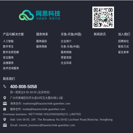
产品与解决方案
服务体系
乐鱼-乐鱼(中国)
新闻资讯
加入我们
人工智能
服务级别
企业简介
招聘岗位
数字孪生
服务网络
乐鱼-乐鱼(中国)
联系方式
数字化转型解
服务网络
留言表单
安全服务
荣誉资质
运维服务
企业风采
技术咨询服务
联系我们
400-808-5058
周一到周五9:30-18:00 (北京时间）
广州市黄埔区科学大道18号芯大厦B2栋1-2层
商务合作: marketing@haustechnik-guenther.com
媒体合作: media@haustechnik-guenther.com
Overseas business: NETTHINK HOLDINGS(HK)CO.,LIMITED
Add: Unit 04-05, 16F, The Broadway No.54-62 Lockhart Road,
Wanchai, HongKong
Email: sinontt_business@haustechnik-guenther.com