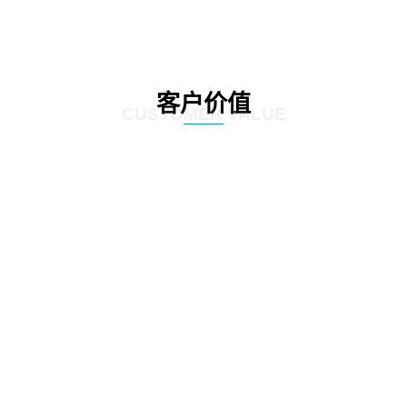
客户价值
CUSTOMER VALUE
01
通过定制化的咨询服务，制定符合客户实际情况的IT发展策略和实施方案，为客
户提供更有效的IT解决方案。
02
网思科技的服务不仅提供IT咨询，还能执行和监控策略实施的过程，并在必要时
对策略和方案进行调整，以确保长期的落实和卓越的结果。
03
IT咨询服务不仅仅是提供策略和方案，更重要的是要为实施提供具体的落地举措
和工作计划。网思科技的服务能够将IT发展策略和方案落地，提供具体的实施计
划、流程和步骤，帮助客户更好地规划IT改造管理方式。