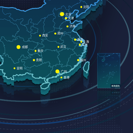
沈阳
北京
天津
济南
郑州
西安
南京
上海
苏州
武汉
成都
重庆
贵阳
福州
昆明
广州
香港